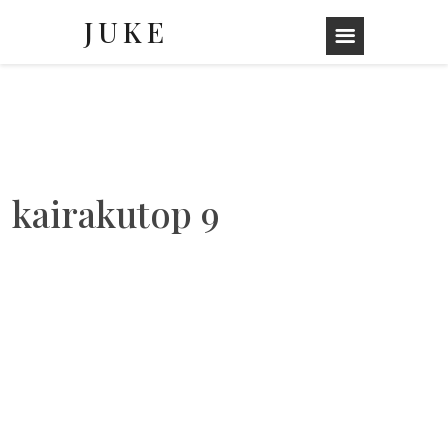
JUKE
Skip
to
content
kairakutop 9