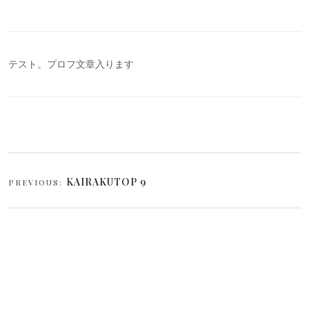
テスト。プロフ文章入ります
投
KAIRAKUTOP 9
PREVIOUS:
稿
ナ
ビ
ゲ